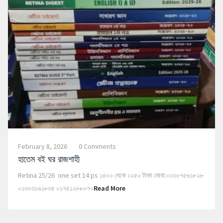
February 8, 2026
0 Comments
হাতেম বই ঘর রাজশাহী
Retina 25/26 one set 14 ps ১৫০০ থেকে ১২৫০ টাকা মোবা:০১৩০৭৫৬১৮২৮
০১৩০৩১৬১৮৩৫ ০১৭৫১২৮৮০৭০
Read More