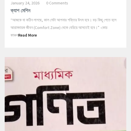
January 24, 2026
0 Comments
ক্যাশ মেশিন
“আজকে যা কঠিন লাগছে, কাল সেটা আপনার শক্তির উৎস হবে। বড় কিছু পেতে হলে
আরামদায়ক জীবন (Comfort Zone) থেকে বেরিয়ে আসতেই হবে।” -কোচ
কাঞ্চন
Read More