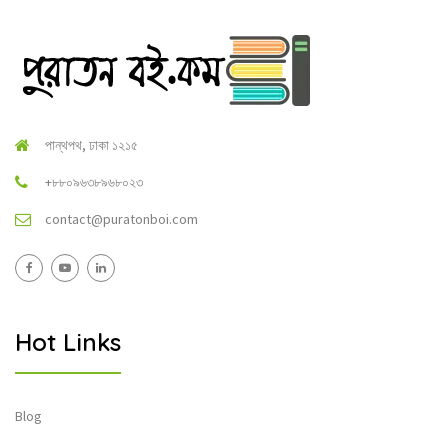
পান্থপথ, ঢাকা ১২১৫
+৮৮০৯৬৩৮৯৬৮০২৩
contact@puratonboi.com
Hot Links
Blog