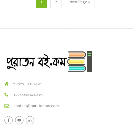
1
2
Next Page »
পান্থপথ, ঢাকা ১২১৫
+৮৮০৯৬৩৮৯৬৮০২৩
contact@puratonboi.com