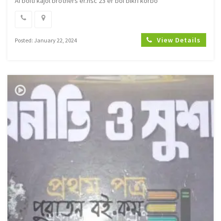
Ai boiti kajol brothers er.hsc 23 er boi bikri korbo
View Details
Posted: January 22, 2024