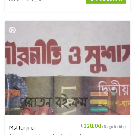
৳120.00
(Negotiable)
Mst.tanjila