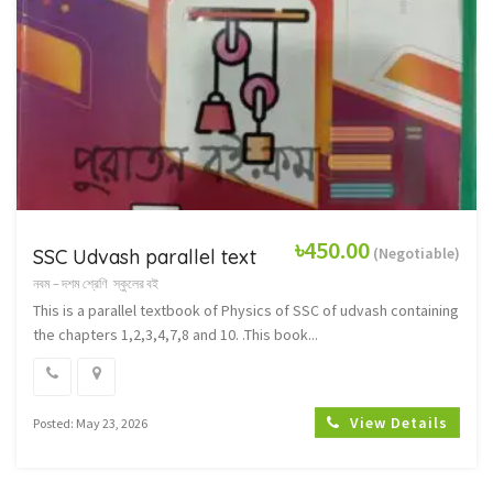
৳450.00
(Negotiable)
SSC Udvash parallel text
নবম – দশম শ্রেণি
স্কুলের বই
This is a parallel textbook of Physics of SSC of udvash containing
the chapters 1,2,3,4,7,8 and 10. .This book...
View Details
Posted: May 23, 2026