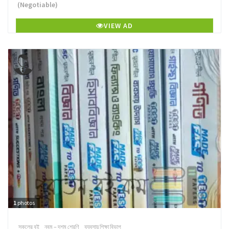
(Negotiable)
VIEW AD
1
photos
স্কুলের বই
নবম – দশম শ্রেণি
ব্যবসায় শিক্ষা বিভাগ