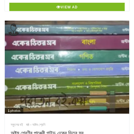
VIEW AD
1
photos
স্কুলের বই
ষষ্ঠ – অষ্টম শ্রেণি
অষ্টম শ্রেণীর পাঞ্জেরী গাইড একের ভিতর সব