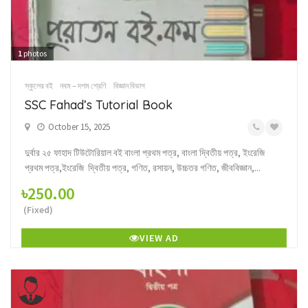
1
photos
স্কুলের বই
নবম – দশম শ্রেণি
বিজ্ঞান বিভাগ
SSC Fahad’s Tutorial Book
October 15, 2025
দুর্বার ২৫ ফাহাদ টিউটোরিয়াল বই বাংলা প্রথম পত্র, বাংলা দ্বিতীয় পত্র, ইংরেজি
প্রথম পত্র,ইংরেজি দ্বিতীয় পত্র, গণিত, রসায়ন, উচ্চতর গণিত, জীববিজ্ঞান,...
৳250.00
(Fixed)
VIEW AD