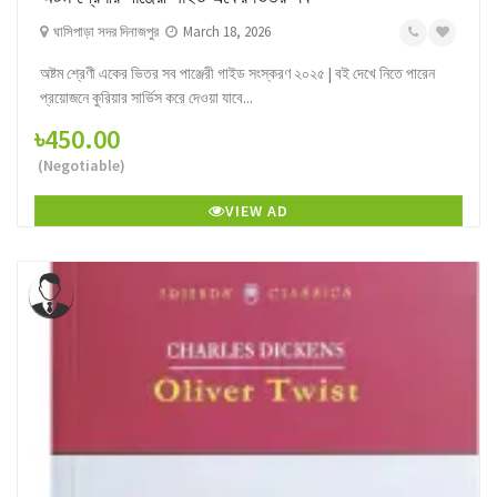
ঘাসিপাড়া সদর দিনাজপুর
March 18, 2026
অষ্টম শ্রেণী একের ভিতর সব পাঞ্জেরী গাইড সংস্করণ ২০২৫ | বই দেখে নিতে পারেন
প্রয়োজনে কুরিয়ার সার্ভিস করে দেওয়া যাবে...
৳450.00
(Negotiable)
VIEW AD