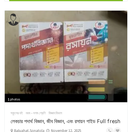
1
photos
স্কুলের বই
নবম – দশম শ্রেণি
বিজ্ঞান বিভাগ
লেকচার পদার্থ বিজ্ঞান, জীব বিজ্ঞান, এবং রসায়ন গাইড Full fresh
Baluahat,Sonatola
November 12, 2025