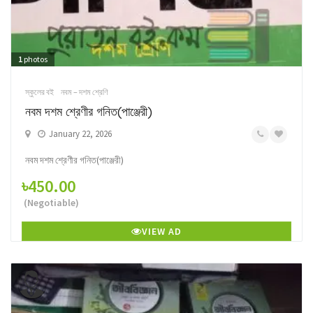
1
photos
স্কুলের বই
নবম – দশম শ্রেণি
নবম দশম শ্রেণীর গনিত(পাঞ্জেরী)
January 22, 2026
নবম দশম শ্রেণীর গনিত(পাঞ্জেরী)
৳450.00
(Negotiable)
VIEW AD