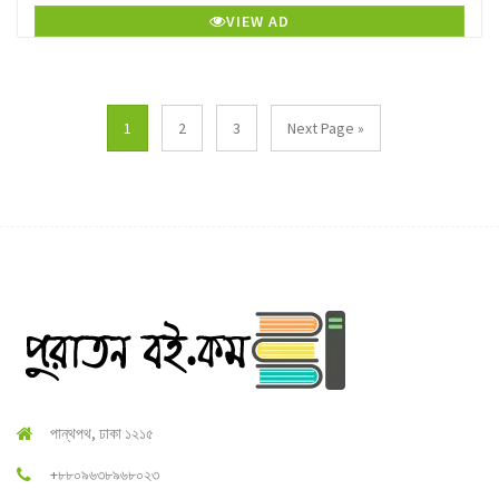
VIEW AD
1
2
3
Next Page »
পান্থপথ, ঢাকা ১২১৫
+৮৮০৯৬৩৮৯৬৮০২৩