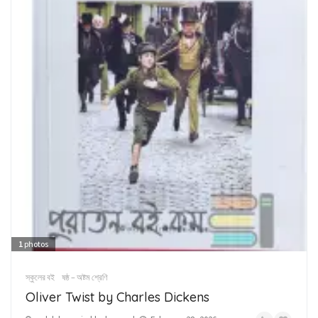
1
photos
স্কুলের বই
ষষ্ঠ – অষ্টম শ্রেণি
Oliver Twist by Charles Dickens