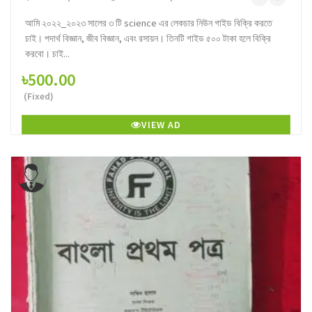
আমি ২০২২_২০২৩ সালের ৩ টি science এর লেকচার নিউন গাইড বিক্রি করতে
চাই। পদার্থ বিজ্ঞান, জীব বিজ্ঞান, এবং রসায়ন। তিনটি গাইড ৫০০ টাকা হলে বিক্রি
করবো। চাই...
৳500.00
(Fixed)
VIEW AD