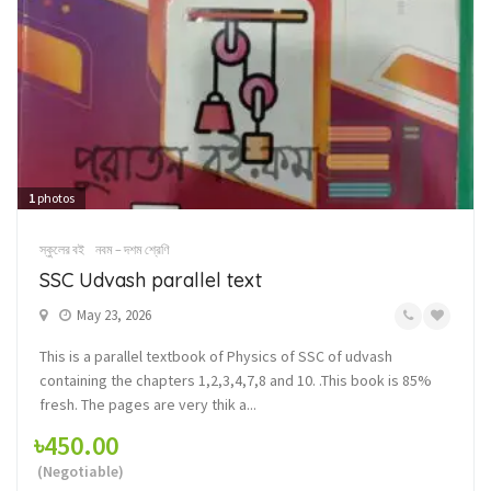
1
photos
স্কুলের বই
নবম – দশম শ্রেণি
SSC Udvash parallel text
May 23, 2026
This is a parallel textbook of Physics of SSC of udvash
containing the chapters 1,2,3,4,7,8 and 10. .This book is 85%
fresh. The pages are very thik a...
৳450.00
(Negotiable)