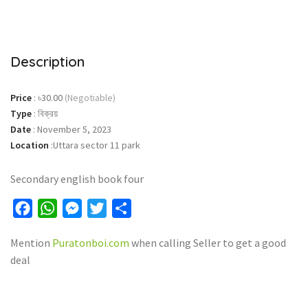
Description
Price
:
৳30.00
(Negotiable)
Type
:
বিক্রয়
Date
:
November 5, 2023
Location
:
Uttara sector 11 park
Secondary english book four
Facebook
WhatsApp
Messenger
Twitter
Share
Mention
Puratonboi.com
when calling Seller to get a good
deal