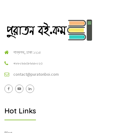
পান্থপথ, ঢাকা ১২১৫
+৮৮০৯৬৩৮৯৬৮০২৩
contact@puratonboi.com
Hot Links
Blog