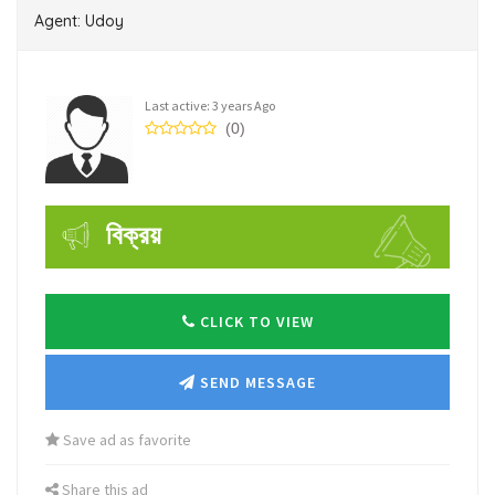
Agent: Udoy
Last active: 3 years Ago
(0)
বিক্রয়
CLICK TO VIEW
SEND MESSAGE
Save ad as favorite
Share this ad