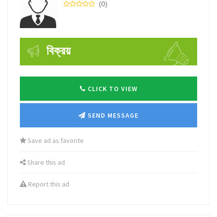
(0)
বিক্রয়
CLICK TO VIEW
SEND MESSAGE
Save ad as favorite
Share this ad
Report this ad