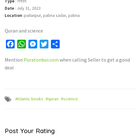
Type
:
বিক্রয়
Date
:
July 31, 2023
Location
:
pailanpur, pabna sadar, pabna
Quran and science
Facebook
WhatsApp
Messenger
Twitter
Share
Mention
Puratonboi.com
when calling Seller to get a good
deal
#Islamic books
#quran
#science
Post Your Rating