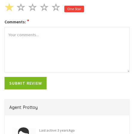
One Star
*
Comments:
Agent: Prottoy
Last active: 3 years Ago