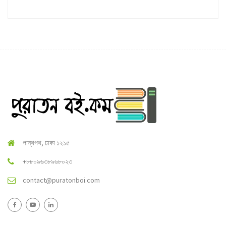
পান্থপথ, ঢাকা ১২১৫
+৮৮০৯৬৩৮৯৬৮০২৩
contact@puratonboi.com