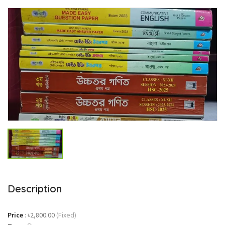
Description
Price
:
৳2,800.00
(Fixed)