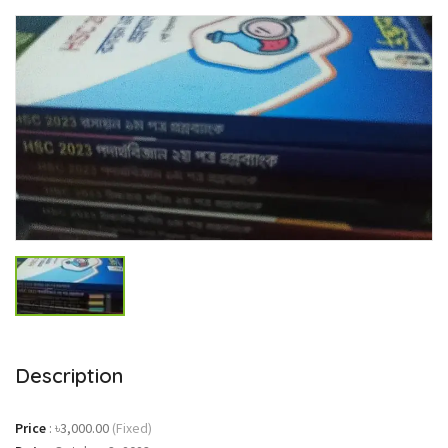
Description
Price
:
৳3,000.00
(Fixed)