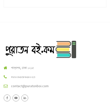
পান্থপথ, ঢাকা ১২১৫
+৮৮০৯৬৩৮৯৬৮০২৩
contact@puratonboi.com