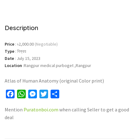
Description
Price
:
৳2,000.00
(Negotiable)
Type
:
বিক্রয়
Date
:
July 15, 2023
Location
:
Rangpur medical purboget ,Rangpur
Atlas of Human Anatomy (original Color print)
Facebook
WhatsApp
Messenger
Twitter
Share
Mention
Puratonboi.com
when calling Seller to get a good
deal