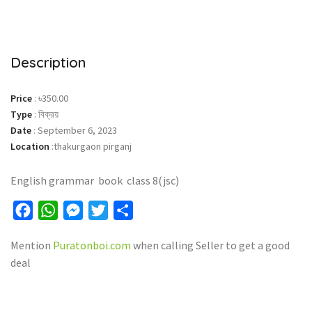
Description
Price
:
৳350.00
Type
:
বিক্রয়
Date
:
September 6, 2023
Location
:
thakurgaon pirganj
English grammar book class 8(jsc)
Facebook
WhatsApp
Messenger
Twitter
Share
Mention
Puratonboi.com
when calling Seller to get a good
deal