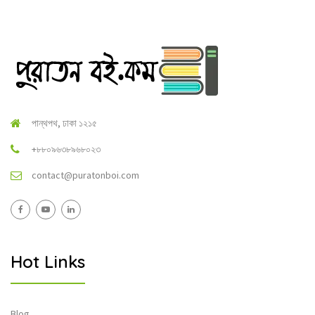
পান্থপথ, ঢাকা ১২১৫
+৮৮০৯৬৩৮৯৬৮০২৩
contact@puratonboi.com
Hot Links
Blog