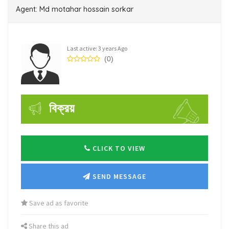
Agent: Md motahar hossain sorkar
Last active: 3 years Ago
(0)
বিক্রয়
CLICK TO VIEW
SEND MESSAGE
Save ad as favorite
Share this ad