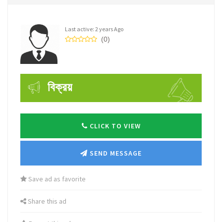
Last active: 2 years Ago
(0)
বিক্রয়
CLICK TO VIEW
SEND MESSAGE
Save ad as favorite
Share this ad