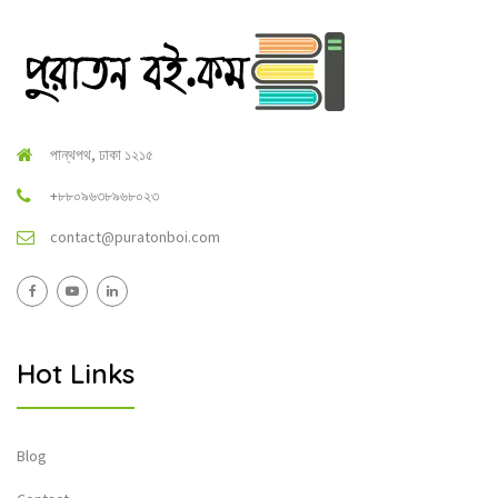
পান্থপথ, ঢাকা ১২১৫
+৮৮০৯৬৩৮৯৬৮০২৩
contact@puratonboi.com
Hot Links
Blog