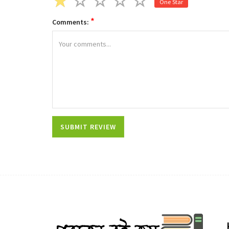
One Star
*
Comments: