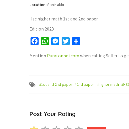
Location
:
Sonir akhra
Hsc higher math 1st and 2nd paper
Edition:2023
Facebook
WhatsApp
Messenger
Twitter
Share
Mention
Puratonboi.com
when calling Seller to ge
#1st and 2nd paper
#2nd paper
#higher math
#HS
Post Your Rating