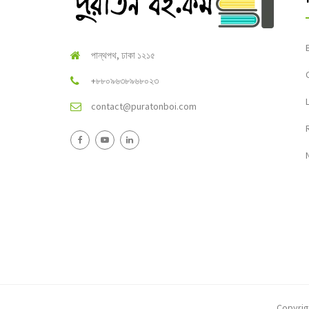
পান্থপথ, ঢাকা ১২১৫
+৮৮০৯৬৩৮৯৬৮০২৩
contact@puratonboi.com
Copyri