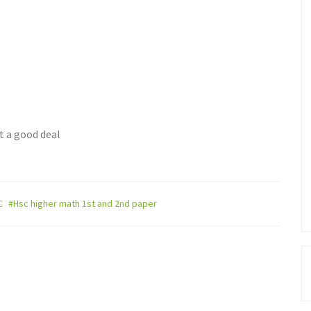
t a good deal
C
#Hsc higher math 1st and 2nd paper