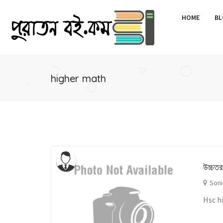
HOME
BL
higher math
উচ্চতর
Soni
Hsc h