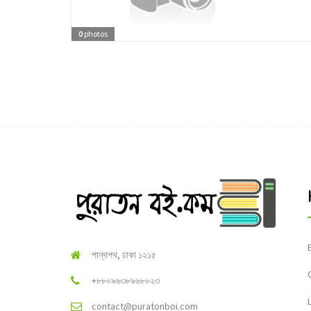
0
photos
পান্থপথ, ঢাকা ১২১৫
+৮৮০৯৬৩৮৯৬৮০২৩
contact@puratonboi.com