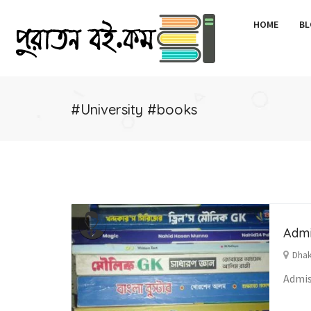
HOME
BL
#University #books
Admi
Dhak
Admis