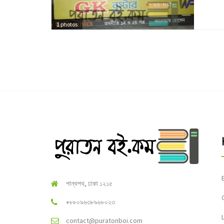
1
photos
পান্থপথ, ঢাকা ১২১৫
+৮৮০৯৬৩৮৯৬৮০২৩
contact@puratonboi.com