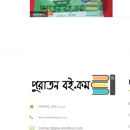
1
photos
পান্থপথ, ঢাকা ১২১৫
+৮৮০৯৬৩৮৯৬৮০২৩
contact@puratonboi.com