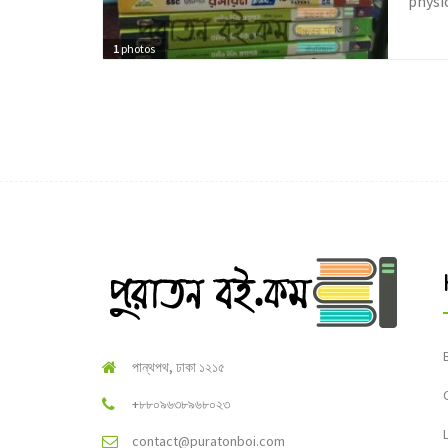
physic
1
photos
পান্থপথ, ঢাকা ১২১৫
+৮৮০৯৬৩৮৯৬৮০২৩
contact@puratonboi.com