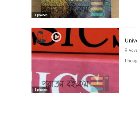
1
photos
Univ
Adva
I bou
1
photos