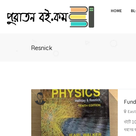
HOME
BL
Resnick
Fund
East
বইটি 1
ধরনের ক