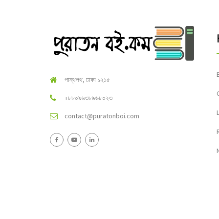
পান্থপথ, ঢাকা ১২১৫
+৮৮০৯৬৩৮৯৬৮০২৩
contact@puratonboi.com