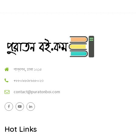
পান্থপথ, ঢাকা ১২১৫
+৮৮০৯৬৩৮৯৬৮০২৩
contact@puratonboi.com
Hot Links