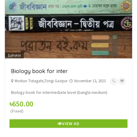
1
photos
Biology book for inter
Morkun Tistagate,Tongi Gazipur
November 13, 2023
Biology book for intermediate level (bangla medium)
৳650.00
(Fixed)
VIEW AD