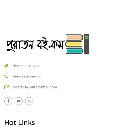
পান্থপথ, ঢাকা ১২১৫
+৮৮০৯৬৩৮৯৬৮০২৩
contact@puratonboi.com
Hot Links