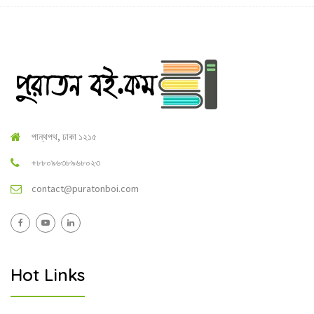
পান্থপথ, ঢাকা ১২১৫
+৮৮০৯৬৩৮৯৬৮০২৩
contact@puratonboi.com
Hot Links