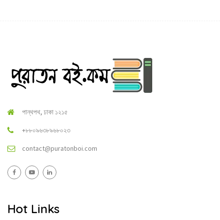
পান্থপথ, ঢাকা ১২১৫
+৮৮০৯৬৩৮৯৬৮০২৩
contact@puratonboi.com
Hot Links