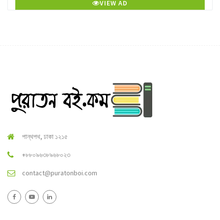
VIEW AD
পান্থপথ, ঢাকা ১২১৫
+৮৮০৯৬৩৮৯৬৮০২৩
contact@puratonboi.com