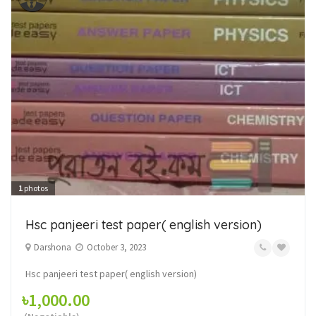
1
photos
Hsc panjeeri test paper( english version)
Darshona
October 3, 2023
Hsc panjeeri test paper( english version)
৳1,000.00