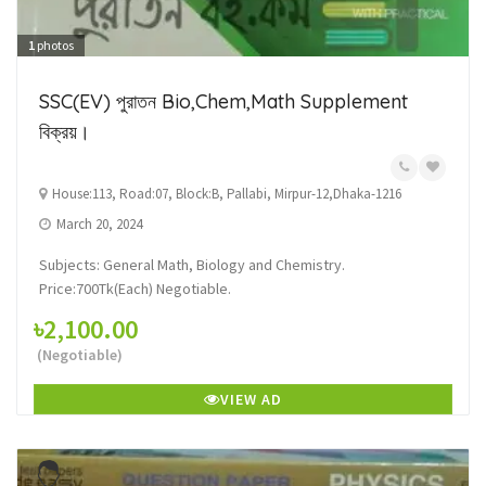
1
photos
SSC(EV) পুরাতন Bio,Chem,Math Supplement
বিক্রয়।
House:113, Road:07, Block:B, Pallabi, Mirpur-12,Dhaka-1216
March 20, 2024
Subjects: General Math, Biology and Chemistry.
Price:700Tk(Each) Negotiable.
৳2,100.00
(Negotiable)
VIEW AD