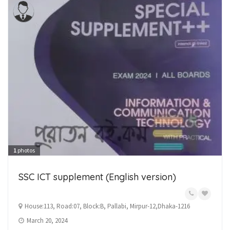
1
photos
SSC ICT supplement (English version)
House:113, Road:07, Block:B, Pallabi, Mirpur-12,Dhaka-1216
March 20, 2024