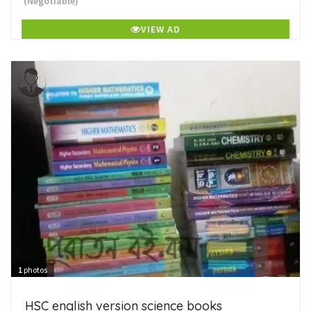
(Negotiable)
VIEW AD
1
photos
HSC english version science books