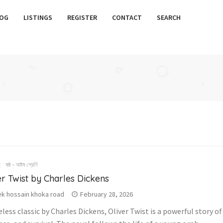
OG
LISTINGS
REGISTER
CONTACT
SEARCH
ই
ষষ্ঠ – অষ্টম শ্রেণি
er Twist by Charles Dickens
k hossain khoka road
February 28, 2026
less classic by Charles Dickens, Oliver Twist is a powerful story o