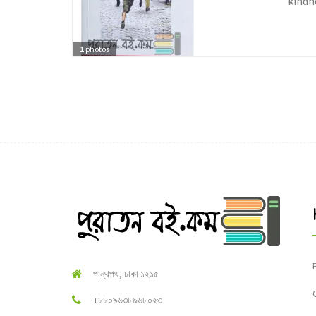
kindne
1
photos
পান্থপথ, ঢাকা ১২১৫
+৮৮০৯৬৩৮৯৬৮০২৩