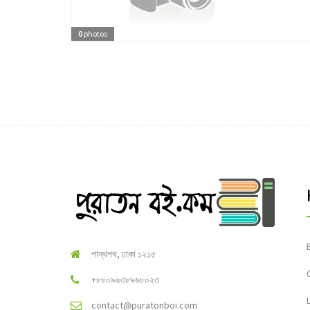
0
photos
পান্থপথ, ঢাকা ১২১৫
+৮৮০৯৬৩৮৯৬৮০২৩
contact@puratonboi.com