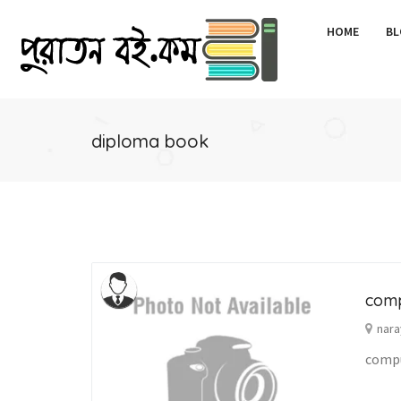
HOME
BL
diploma book
comp
nara
compu