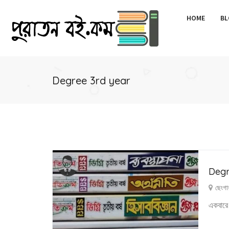
HOME
BL
Degree 3rd year
Degr
ছেংগা
একবারে 