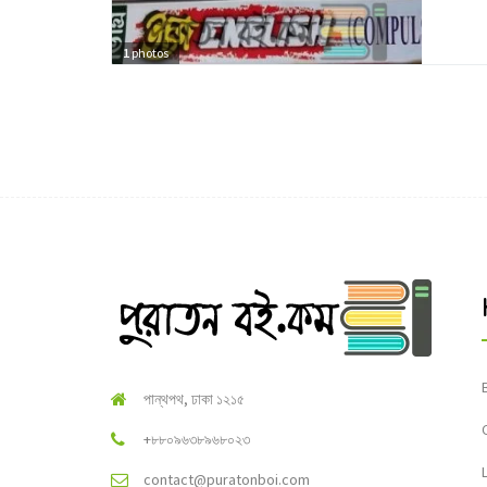
1
photos
পান্থপথ, ঢাকা ১২১৫
+৮৮০৯৬৩৮৯৬৮০২৩
contact@puratonboi.com