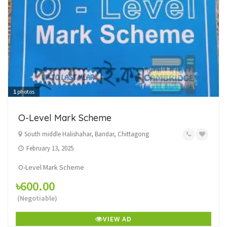
1
photos
O-Level Mark Scheme
South middle Halishahar, Bandar, Chittagong
February 13, 2025
O-Level Mark Scheme
৳600.00
(Negotiable)
VIEW AD