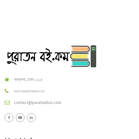
পান্থপথ, ঢাকা ১২১৫
+৮৮০৯৬৩৮৯৬৮০২৩
contact@puratonboi.com