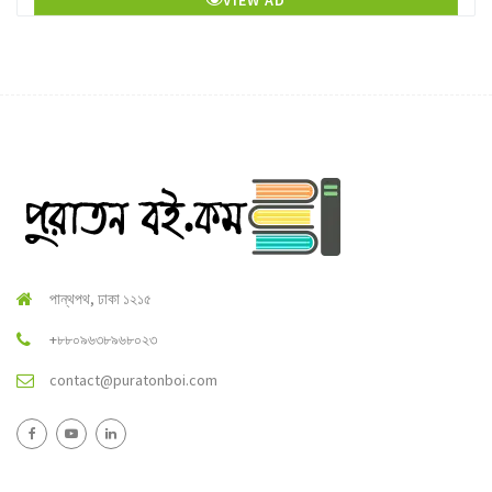
VIEW AD
পান্থপথ, ঢাকা ১২১৫
+৮৮০৯৬৩৮৯৬৮০২৩
contact@puratonboi.com