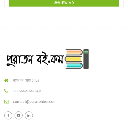
VIEW AD
পান্থপথ, ঢাকা ১২১৫
+৮৮০৯৬৩৮৯৬৮০২৩
contact@puratonboi.com