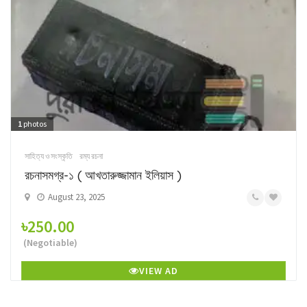
1
photos
সাহিত্য ও সংস্কৃতি
রম্য রচনা
রচনাসমগ্র-১ ( আখতারুজ্জামান ইলিয়াস )
August 23, 2025
৳250.00
(Negotiable)
VIEW AD