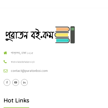
পান্থপথ, ঢাকা ১২১৫
+৮৮০৯৬৩৮৯৬৮০২৩
contact@puratonboi.com
Hot Links