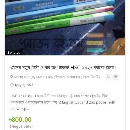
1
photos
একদম নতুন টেস্ট পেপার অল্প টাকায়! HSC ২০২৫ ব্যাচের জন্য।
এলাকা: ভাদেশ্বর, মোকাম বাজার, ;উপজেলা : গোলাপগঞ্জ ; জেলা সিলেট।
May 8, 2025
HSC ২০২৫ ব্যাচের জন্য টেস্ট পেপার বিক্রি ১) বাংলা ১ম পত্র ( মেইড ইজি
প্রশ্নপত্র ও উত্তরপত্র দুইটা পার্ট) ২) English 1st and 2nd paper( eith
answer p...
৳800.00
(Negotiable)