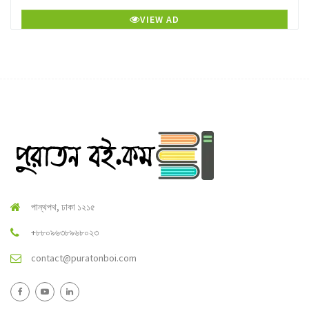
VIEW AD
পান্থপথ, ঢাকা ১২১৫
+৮৮০৯৬৩৮৯৬৮০২৩
contact@puratonboi.com