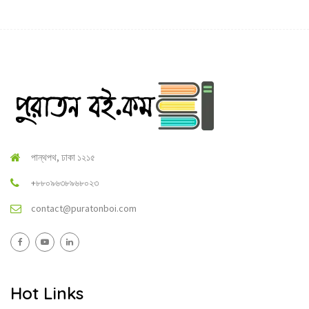
পান্থপথ, ঢাকা ১২১৫
+৮৮০৯৬৩৮৯৬৮০২৩
contact@puratonboi.com
Hot Links