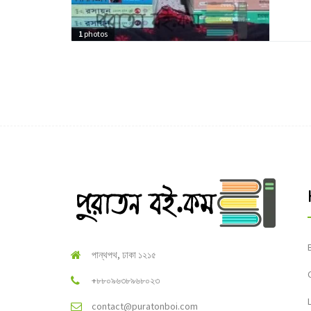
1
photos
পান্থপথ, ঢাকা ১২১৫
+৮৮০৯৬৩৮৯৬৮০২৩
contact@puratonboi.com