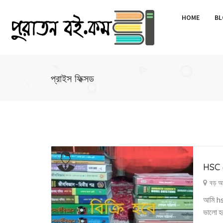
HOME
BL
প্রাইস ফিক্সড
HSC 
বড় আন
আমি hsc
ভালো হব