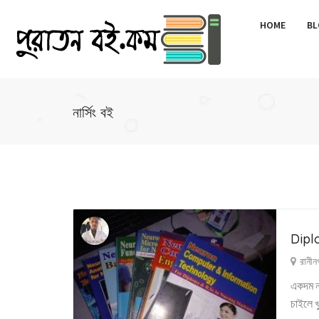
HOME
BL
নার্সিং বই
Dipl
রানীন
একদম নত
চাইলে খ