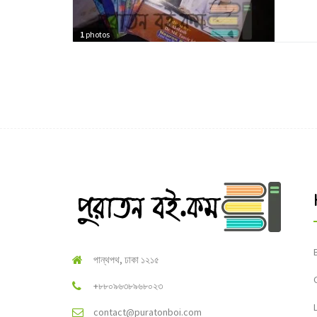
1
photos
পান্থপথ, ঢাকা ১২১৫
+৮৮০৯৬৩৮৯৬৮০২৩
contact@puratonboi.com