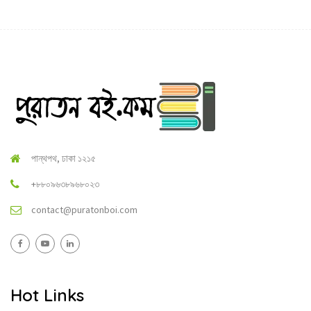
পান্থপথ, ঢাকা ১২১৫
+৮৮০৯৬৩৮৯৬৮০২৩
contact@puratonboi.com
Hot Links