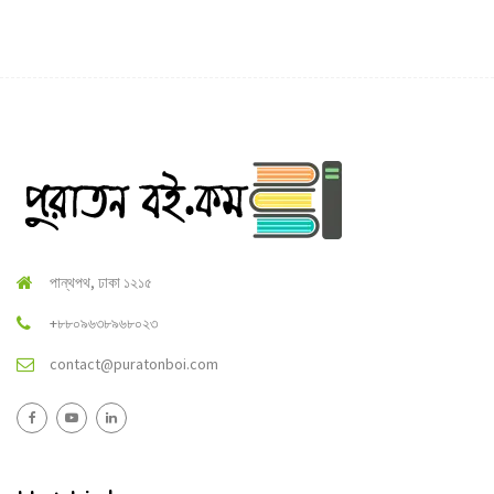
পান্থপথ, ঢাকা ১২১৫
+৮৮০৯৬৩৮৯৬৮০২৩
contact@puratonboi.com