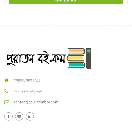
VIEW AD
পান্থপথ, ঢাকা ১২১৫
+৮৮০৯৬৩৮৯৬৮০২৩
contact@puratonboi.com