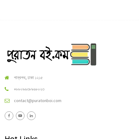
পান্থপথ, ঢাকা ১২১৫
+৮৮০৯৬৩৮৯৬৮০২৩
contact@puratonboi.com
Hot Links