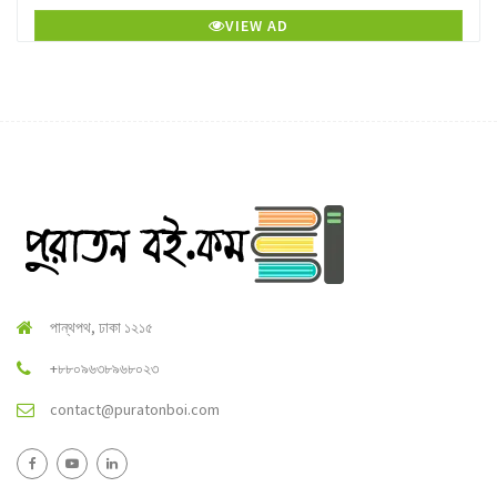
VIEW AD
পান্থপথ, ঢাকা ১২১৫
+৮৮০৯৬৩৮৯৬৮০২৩
contact@puratonboi.com