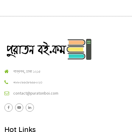
পান্থপথ, ঢাকা ১২১৫
+৮৮০৯৬৩৮৯৬৮০২৩
contact@puratonboi.com
Hot Links