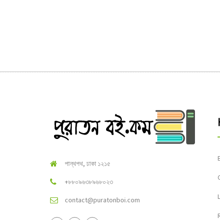
পান্থপথ, ঢাকা ১২১৫
+৮৮০৯৬৩৮৯৬৮০২৩
contact@puratonboi.com