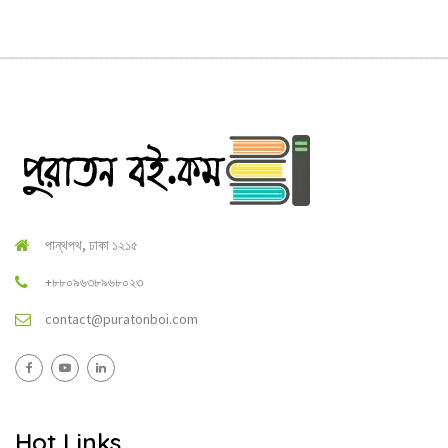
পান্থপথ, ঢাকা ১২১৫
+৮৮০৯৬৩৮৯৬৮০২৩
contact@puratonboi.com
Hot Links