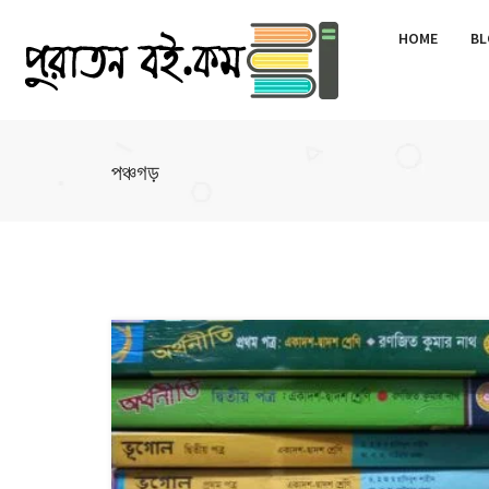
HOME
BL
পঞ্চগড়