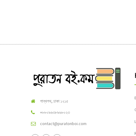
পান্থপথ, ঢাকা ১২১৫
+৮৮০৯৬৩৮৯৬৮০২৩
contact@puratonboi.com