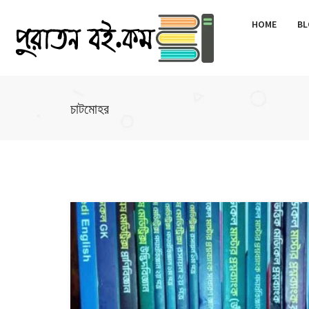
HOME
BL
চাটমোহর