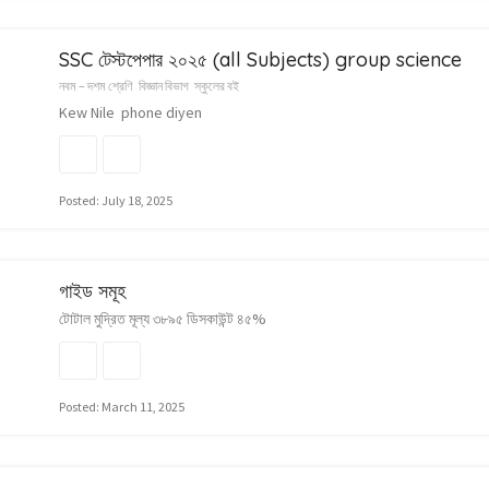
SSC টেস্টপেপার ২০২৫ (all Subjects) group science
নবম – দশম শ্রেণি
বিজ্ঞান বিভাগ
স্কুলের বই
Kew Nile phone diyen
Posted: July 18, 2025
গাইড সমূহ
টোটাল মুদ্রিত মূল্য ৩৮৯৫ ডিসকাউন্ট ৪৫%
Posted: March 11, 2025