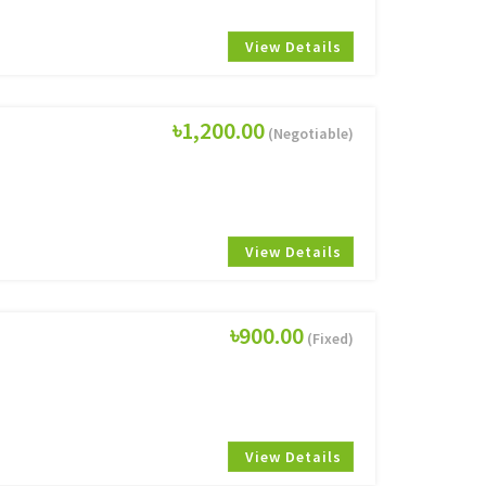
View Details
৳1,200.00
(Negotiable)
View Details
৳900.00
(Fixed)
View Details