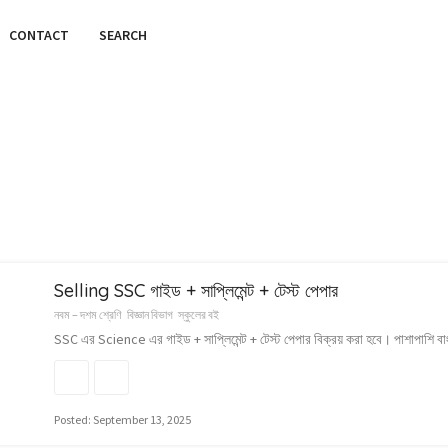
CONTACT
SEARCH
Selling SSC গাইড + সাপ্লিমেন্ট + টেস্ট পেপার
নবম – দশম শ্রেণি
বিজ্ঞান বিভাগ
স্কুলের বই
SSC এর Science এর গাইড + সাপ্লিমেন্ট + টেস্ট পেপার বিক্রয় করা হবে। পাশাপাশি বাংল
Posted: September 13, 2025