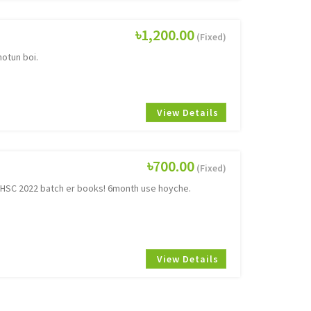
৳1,200.00
(Fixed)
otun boi.
View Details
৳700.00
(Fixed)
w HSC 2022 batch er books! 6month use hoyche.
View Details