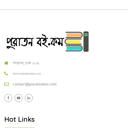
পান্থপথ, ঢাকা ১২১৫
+৮৮০৯৬৩৮৯৬৮০২৩
contact@puratonboi.com
Hot Links