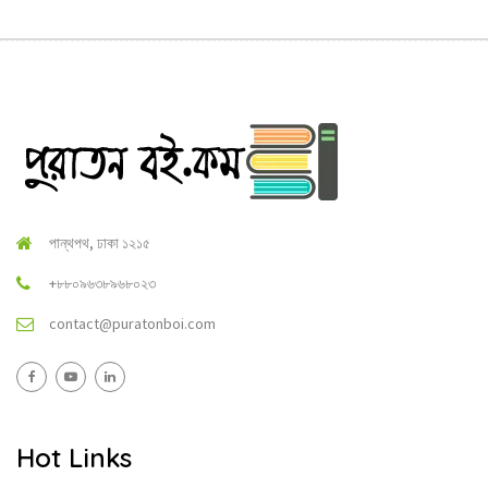
পান্থপথ, ঢাকা ১২১৫
+৮৮০৯৬৩৮৯৬৮০২৩
contact@puratonboi.com
Hot Links