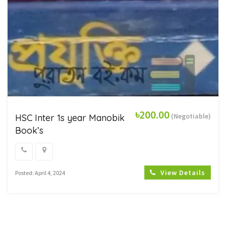
৳200.00
(Negotiable)
HSC Inter 1s year Manobik
Book’s
View Details
Posted: April 4, 2024