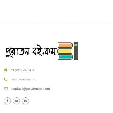
পান্থপথ, ঢাকা ১২১৫
+৮৮০৯৬৩৮৯৬৮০২৩
contact@puratonboi.com