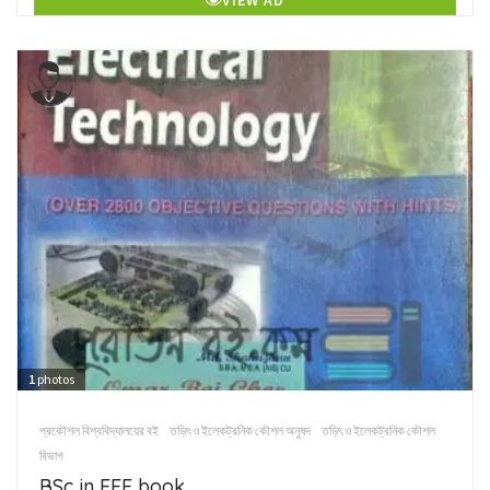
VIEW AD
1
photos
প্রকৌশল বিশ্ববিদ্যালয়ের বই
তড়িৎ ও ইলেকট্রনিক কৌশল অনুষদ
তড়িৎ ও ইলেকট্রনিক কৌশল
বিভাগ
BSc in EEE book