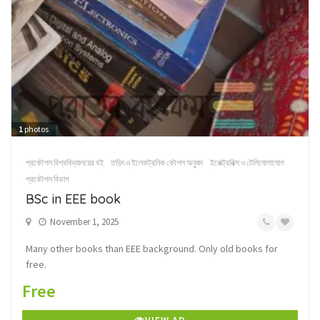
1
photos
প্রকৌশল বিশ্ববিদ্যালয়ের বই
তড়িৎ ও ইলেকট্রনিক কৌশল অনুষদ
ইলেক্ট্রনিক্স ও টেলিযোগাযোগ
প্রকৌশল বিভাগ
BSc in EEE book
November 1, 2025
Many other books than EEE background. Only old books for
free.
Free