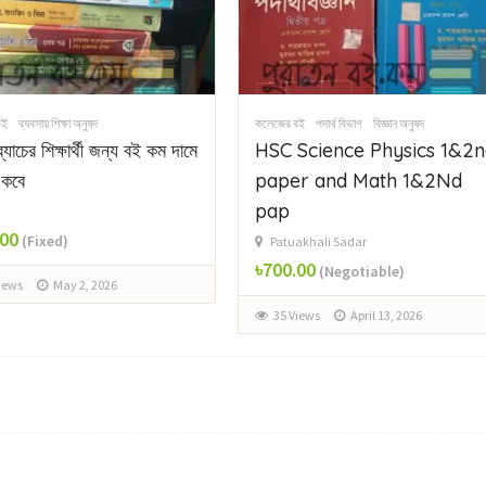
বই
পদার্থ বিভাগ
বিজ্ঞান অনুষদ
ইংরেজি বিভাগ
কলা অনুষদ
কলেজের বই
Science Physics 1&2nd
Hsc 2027 English guide
er and Math 1&2Nd
৳350.00
(Negotiable)
akhali Sadar
31 Views
March 18, 2026
.00
(Negotiable)
Views
April 13, 2026