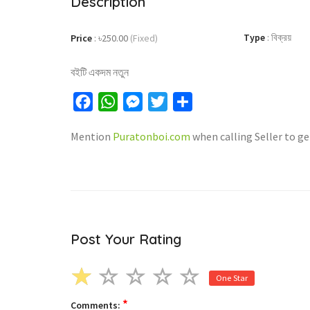
Description
Type
:
বিক্রয়
Price
:
৳250.00
(Fixed)
বইটি একদম নতুন
Facebook
WhatsApp
Messenger
Twitter
Share
Mention
Puratonboi.com
when calling Seller to ge
Post Your Rating
One Star
*
Comments: