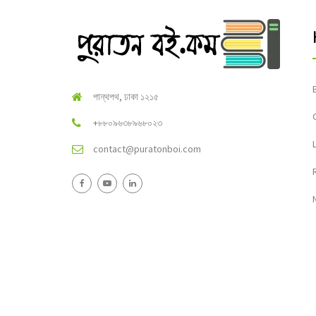
পান্থপথ, ঢাকা ১২১৫
+৮৮০৯৬৩৮৯৬৮০২৩
contact@puratonboi.com