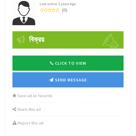
Last active: 2 years Ago
(0)
বিক্রয়
CLICK TO VIEW
SEND MESSAGE
Save ad as favorite
Share this ad
Report this ad