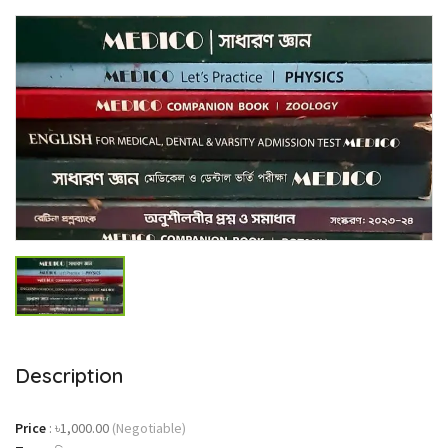
Description
Price
:
৳1,000.00
(Negotiable)