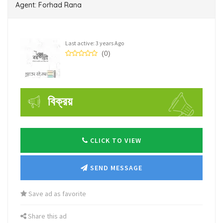
Agent: Forhad Rana
Last active: 3 years Ago
(0)
বিক্রয়
CLICK TO VIEW
SEND MESSAGE
Save ad as favorite
Share this ad