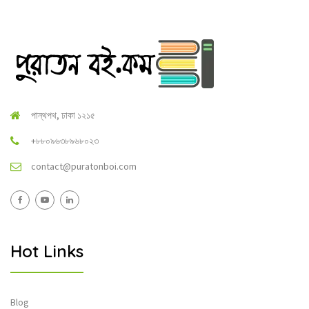
পান্থপথ, ঢাকা ১২১৫
+৮৮০৯৬৩৮৯৬৮০২৩
contact@puratonboi.com
Hot Links
Blog