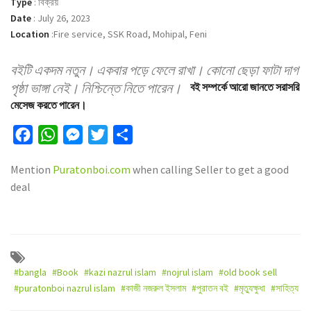
Type
:
বিক্রয়
Date
:
July 26, 2023
Location
:
Fire service, SSK Road, Mohipal, Feni
বইটি একদম নতুন। একবার পড়ে ফেলে রাখা। কোনো ছেড়া ফাটা দাগ
পৃষ্ঠা ভাঙ্গা নেই। নিশ্চিন্তে নিতে পারেন।
বই সম্পর্কে আরো জানতে সরাসরি
মেসেজ করতে পারেন।
Facebook
WhatsApp
Messenger
Twitter
Share
Mention
Puratonboi.com
when calling Seller to get a good
deal
#bangla
#Book
#kazi nazrul islam
#nojrul islam
#old book sell
#puratonboi nazrul islam
#কাজী নজরুল ইসলাম
#পুরাতন বই
#মৃত্যুক্ষুধা
#সাহিত্য